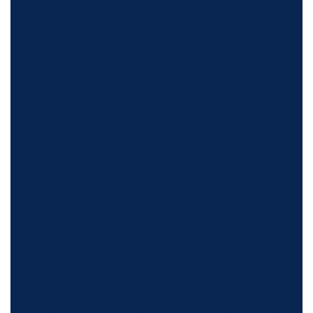
masquée de ténèbres, sont en creux des symboles évidés de
l’être. Peinture exigeante et première de l’imminence et de la
proximité. Imminence du drame aigu de l’existence, au bord
ultime de la mélancolie et des secrets. Proximité cruelle de la
présence, énigmatique et disparue, tout au bout des doigts qui
pourraient toucher, tout au bout des regards qui savent voir
que tout fait demeure au corps absent. Le lit est un horizon
fragile, la fenêtre un miroir aveugle, et le fauteuil, fait tache
d’opacité, installé en croix devant la lumière,… A jamais
inassouvies, les rêveries du désir étendent leurs vagues
charnelles sur la plaine adoucie des draps. Fabuleux paysage
d’intimité. C’est l’autre en soi que cherche la peinture, dans
l’autre de l’espace, et dans la fusion-effusion des non-
couleurs. Et la brutalité, comme le sang, s’est retirée. L’art
fait remède au réel, et vit de l’éloignement salutaire de
l’impensable destin. Belle et vraie peinture, décantée et
classieuse, retenue et discrète, dense et souterraine. Si la
gamme chromatique est resserrée, c’est pour mieux cerner le
drame latent de sa saisissante scénographie. Christine