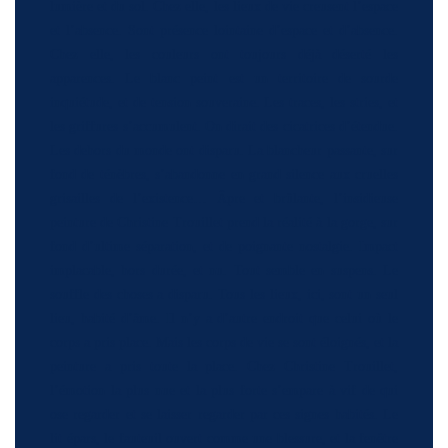
lumière et du sol. Chez elle, les lieux de vie creusent l’espace
et l’absence. Sont présence lointaine d’espace et d’absence.
Chez elle, les couleurs ont toujours déjà déserté les
apparences. Le blanc peint est un territoire de sourde
inquiétude, et de tension souveraine. Les traces, les stries, et
les griffures s’accumulent. On dirait des cicatrices d’étendue.
Les dehors du monde ont disparu. La blancheur passante, sur
fond de ténèbres, s’abandonne en grand silence aux cruelles
grisailles de l’existence… Âpre et brûlante, l’insidieuse
peinture de Christine Trouillet prend la réalité à la gorge, sur
fond d’ultime séparation, et de poignante nostalgie. Impact
implacable, hors durée, et nu. Tout semble en suspens. Le
souffle des choses a disparu. Tous les lieux, ici, sont un seul
lieu, habité d’âme. Il n’y a d’autre endroit que celui où le
corps a pris place. Mais les corps de vie se sont éloignés, et la
peinture a pris toute la place. Chez Christine Trouillet,
l’émotion la plus nue et la plus forte s’empare à vif de qui
ose regarder et se laisser regarder par ces signes habités. Le
lit épars, le fauteuil ouvert comme une blessure, et la fenêtre