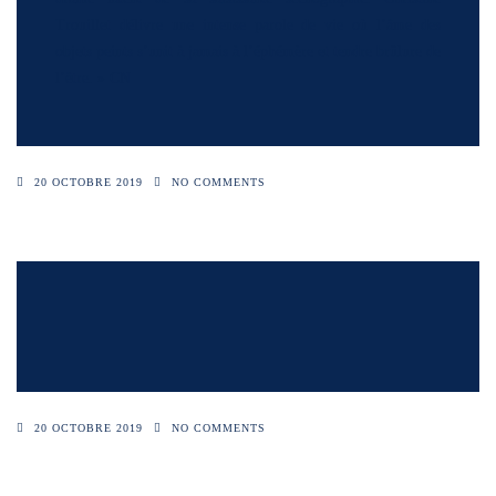
Trouillet délivre une intense parole de vie où l’âme des
objets peints s’unit à jamais à l’éphémère et tendre brûlure de
l’être. » CN
20 OCTOBRE 2019
NO COMMENTS
20 OCTOBRE 2019
NO COMMENTS