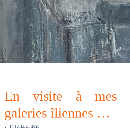
En visite à mes
galeries îliennes …
14 JUILLET 2020