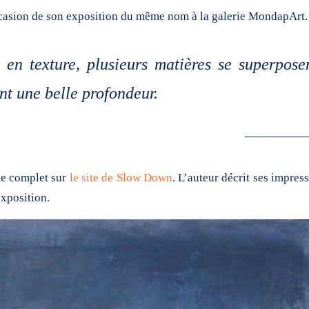
casion de son exposition du même nom à la galerie MondapArt.
 en texture, plusieurs matières se superpose
ant une belle profondeur.
cle complet sur
le site de Slow Down
. L’auteur décrit ses impres
exposition.